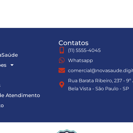
Contatos
(11) 5555-4045
aSaúde
Whatsapp
ões
comercial@novasaude.digit
Rua Barata Ribeiro, 237 - 9º
s
Bela Vista - São Paulo - SP
de Atendimento
to