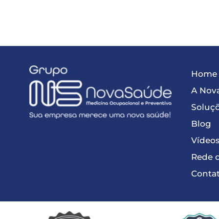
Home
A Nov
Soluç
Blog
Vídeo
Rede 
Conta