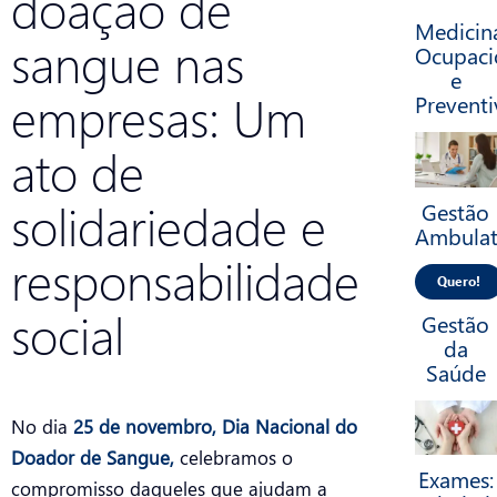
doação de
Medicin
sangue nas
Ocupaci
e
empresas: Um
Preventi
ato de
solidariedade e
Gestão
Ambulat
responsabilidade
Quero!
social
Gestão
da
Saúde
No dia
25 de novembro, Dia Nacional do
Doador de Sangue,
celebramos o
Exames:
compromisso daqueles que ajudam a