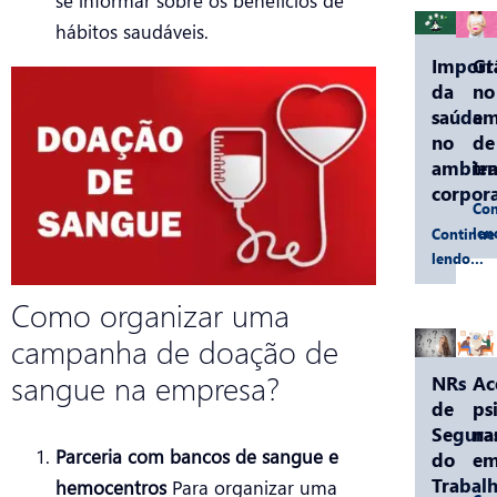
se informar sobre os benefícios de
hábitos saudáveis.
Import
Gr
da
no
saúde
am
no
de
ambien
tr
corpora
Con
le
Continue
lendo…
Como organizar uma
campanha de doação de
sangue na empresa?
NRs
Ac
de
ps
Segura
na
Parceria com bancos de sangue e
do
em
Trabalh
hemocentros
Para organizar uma