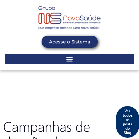
Acesse o Sistema
Ver
todos
Campanhas de
os
posts
do
Blog