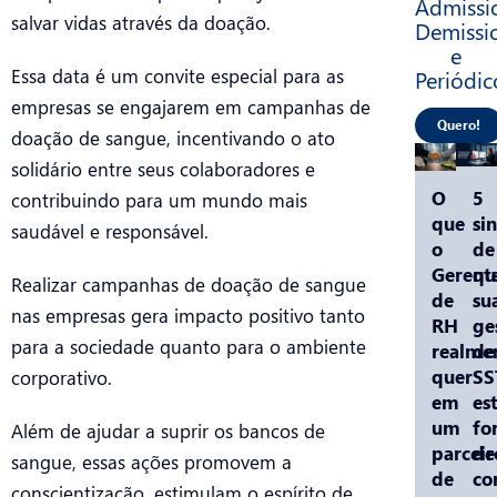
Admissio
salvar vidas através da doação.
Demissi
e
Periódic
Essa data é um convite especial para as
empresas se engajarem em campanhas de
Quero!
doação de sangue, incentivando o ato
solidário entre seus colaboradores e
O
5
contribuindo para um mundo mais
que
sin
saudável e responsável.
o
de
Gerent
qu
Realizar campanhas de doação de sangue
de
su
nas empresas gera impacto positivo tanto
RH
ge
para a sociedade quanto para o ambiente
realme
de
quer
SS
corporativo.
em
es
um
fo
Além de ajudar a suprir os bancos de
parceir
de
sangue, essas ações promovem a
de
co
conscientização, estimulam o espírito de