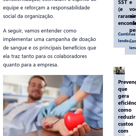
SST
e
equipe e reforçam a responsabilidade
(e
vo
rarame
ai
social da organização.
encontr
nã
pe
A seguir, vamos entender como
Continue
implementar uma campanha de doação
lendo…
Con
de sangue e os principais benefícios que
le
ela traz tanto para os colaboradores
quanto para a empresa.
Preven
que
gera
eficiênc
como
reduzir
custos
com