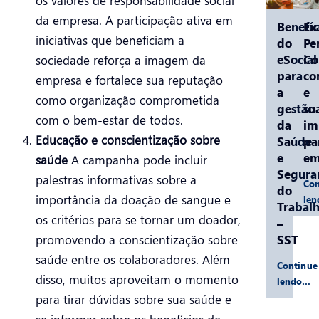
os valores de responsabilidade social
da empresa. A participação ativa em
Benefíc
Ex
iniciativas que beneficiam a
do
Pe
eSocial
C
sociedade reforça a imagem da
para
co
empresa e fortalece sua reputação
a
e
como organização comprometida
gestão
su
com o bem-estar de todos.
da
im
Educação e conscientização sobre
Saúde
pa
e
em
saúde
A campanha pode incluir
Segura
palestras informativas sobre a
Con
do
importância da doação de sangue e
le
Trabal
os critérios para se tornar um doador,
–
SST
promovendo a conscientização sobre
saúde entre os colaboradores. Além
Continue
disso, muitos aproveitam o momento
lendo…
para tirar dúvidas sobre sua saúde e