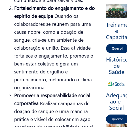
comunidade e para salvar vidas.
Fortalecimento do engajamento e do
espírito de equipe
Quando os
Treinam
colaboradores se reúnem para uma
e
causa nobre, como a doação de
Capacit
sangue, cria-se um ambiente de
colaboração e união. Essa atividade
Quero!
fortalece o engajamento, promove o
Históric
bem-estar coletivo e gera um
de
Saúde
sentimento de orgulho e
pertencimento, melhorando o clima
organizacional.
Adequa
Promover a responsabilidade social
ao e-
corporativa
Realizar campanhas de
Social
doação de sangue é uma maneira
prática e visível de colocar em ação
Quero!