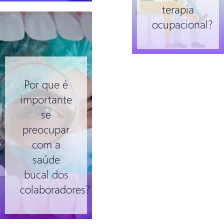
terapia
ocupacional?
Por que é
importante
se
preocupar
com a
saúde
bucal dos
colaboradores?