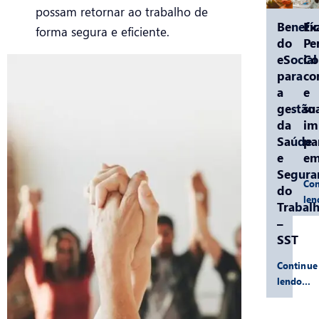
possam retornar ao trabalho de
Benefíc
Ex
forma segura e eficiente.
do
Pe
eSocial
C
para
co
a
e
gestão
su
da
im
Saúde
pa
e
em
Segura
Con
do
le
Trabal
–
SST
Continue
lendo…