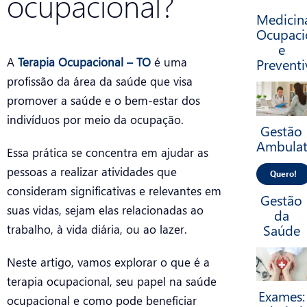
ocupacional?
Medicin
Ocupaci
e
Preventi
A
Terapia Ocupacional – TO
é uma
profissão da área da saúde que visa
promover a saúde e o bem-estar dos
indivíduos por meio da ocupação.
Gestão
Ambulat
Essa prática se concentra em ajudar as
pessoas a realizar atividades que
Quero!
consideram significativas e relevantes em
Gestão
suas vidas, sejam elas relacionadas ao
da
Saúde
trabalho, à vida diária, ou ao lazer.
Neste artigo, vamos explorar o que é a
terapia ocupacional, seu papel na saúde
Exames:
ocupacional e como pode beneficiar