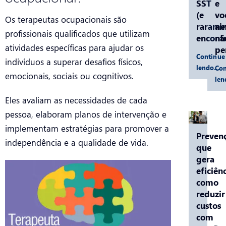
SST
e
(e
vo
Os terapeutas ocupacionais são
rarame
ai
profissionais qualificados que utilizam
encontr
nã
atividades específicas para ajudar os
pe
Continue
indivíduos a superar desafios físicos,
lendo…
Con
emocionais, sociais ou cognitivos.
le
Eles avaliam as necessidades de cada
pessoa, elaboram planos de intervenção e
implementam estratégias para promover a
Preven
independência e a qualidade de vida.
que
gera
eficiênc
como
reduzir
custos
com