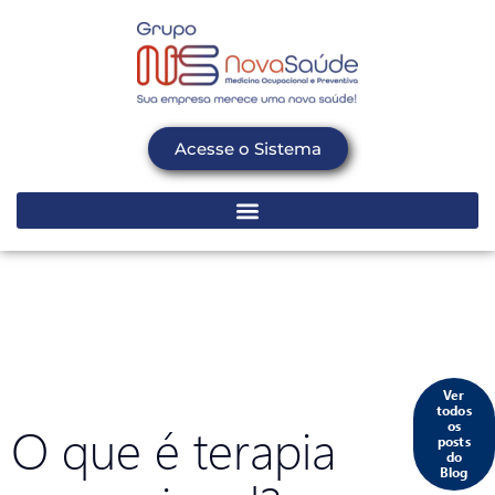
Acesse o Sistema
Ver
todos
O que é terapia
os
posts
do
Blog