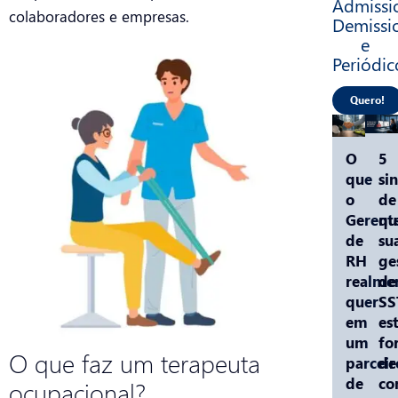
Admissio
colaboradores e empresas.
Demissi
e
Periódic
Quero!
O
5
que
sin
o
de
Gerent
qu
de
su
RH
ge
realme
de
quer
SS
em
es
um
fo
O que faz um terapeuta
parceir
de
de
co
ocupacional?