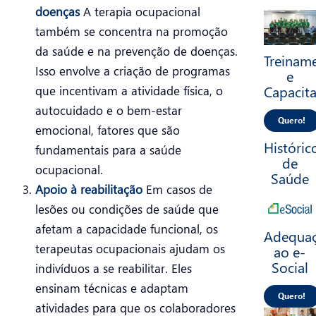
doenças
A terapia ocupacional
também se concentra na promoção
da saúde e na prevenção de doenças.
Treinam
Isso envolve a criação de programas
e
Capacit
que incentivam a atividade física, o
autocuidado e o bem-estar
Quero!
emocional, fatores que são
Históric
fundamentais para a saúde
de
ocupacional.
Saúde
Apoio à reabilitação
Em casos de
lesões ou condições de saúde que
afetam a capacidade funcional, os
Adequa
terapeutas ocupacionais ajudam os
ao e-
Social
indivíduos a se reabilitar. Eles
ensinam técnicas e adaptam
Quero!
atividades para que os colaboradores