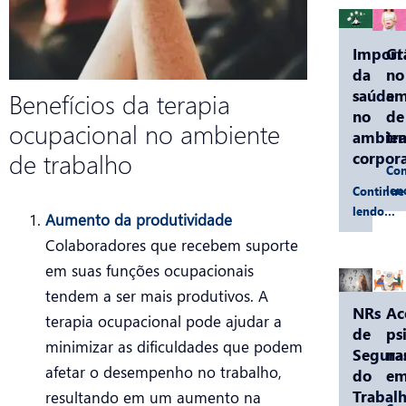
Import
Gr
da
no
saúde
am
Benefícios da terapia
no
de
ocupacional no ambiente
ambien
tr
de trabalho
corpora
Con
le
Continue
lendo…
Aumento da produtividade
Colaboradores que recebem suporte
em suas funções ocupacionais
tendem a ser mais produtivos. A
NRs
Ac
terapia ocupacional pode ajudar a
de
ps
minimizar as dificuldades que podem
Segura
na
afetar o desempenho no trabalho,
do
em
Trabalh
resultando em um aumento na