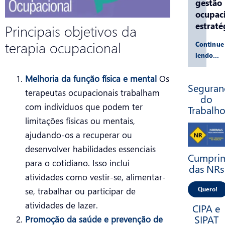
gestão
ocupac
estraté
Principais objetivos da
terapia ocupacional
Continue
lendo…
Melhoria da função física e mental
Os
Seguran
terapeutas ocupacionais trabalham
do
com indivíduos que podem ter
Trabalh
limitações físicas ou mentais,
ajudando-os a recuperar ou
desenvolver habilidades essenciais
Cumpri
para o cotidiano. Isso inclui
das NRs
atividades como vestir-se, alimentar-
se, trabalhar ou participar de
Quero!
atividades de lazer.
CIPA e
SIPAT
Promoção da saúde e prevenção de