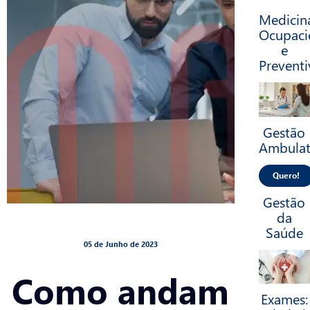
Medicin
Ocupaci
e
Preventi
Gestão
Ambulat
Quero!
Gestão
da
Saúde
05 de Junho de 2023
Como andam
Exames: