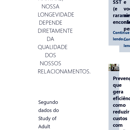
SST
e
NOSSA
(e
vo
LONGEVIDADE
rarame
ai
DEPENDE
encontr
nã
pe
DIRETAMENTE
Continue
DA
lendo…
Con
QUALIDADE
le
DOS
NOSSOS
RELACIONAMENTOS.
Preven
que
gera
eficiênc
Segundo
como
dados do
reduzir
Study of
custos
com
Adult