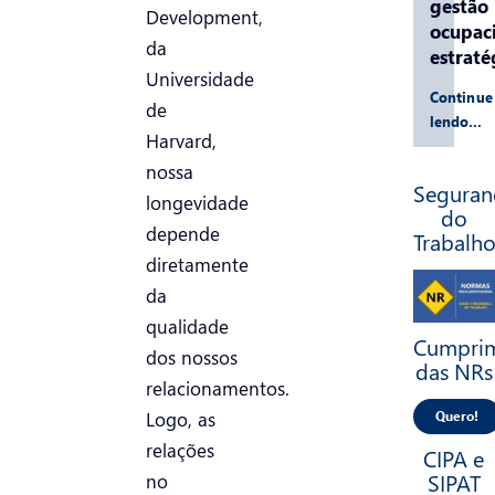
gestão
Development,
ocupac
da
estraté
Universidade
Continue
de
lendo…
Harvard,
nossa
Seguran
longevidade
do
depende
Trabalh
diretamente
da
qualidade
Cumpri
dos nossos
das NRs
relacionamentos.
Logo, as
Quero!
relações
CIPA e
SIPAT
no