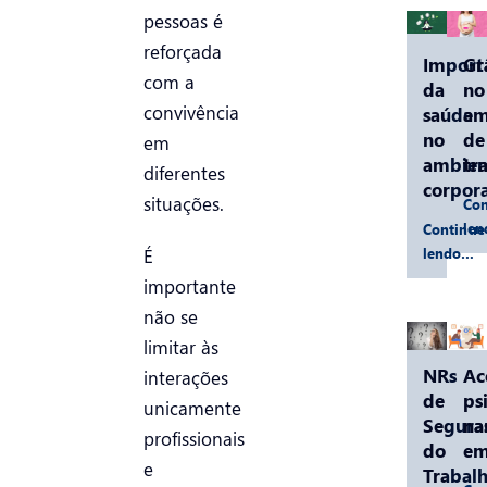
pessoas é
reforçada
Import
Gr
com a
da
no
convivência
saúde
am
no
de
em
ambien
tr
diferentes
corpora
situações.
Con
le
Continue
lendo…
É
importante
não se
limitar às
NRs
Ac
interações
de
ps
unicamente
Segura
na
profissionais
do
em
e
Trabalh