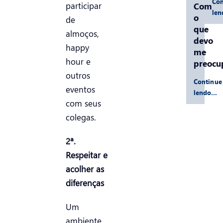
Con
participar
Com
le
o
de
que
almoços,
devo
happy
me
hour e
preocu
outros
Continue
eventos
lendo…
com seus
colegas.
2ª.
Respeitar e
acolher as
diferenças
Um
ambiente