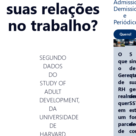
Admissio
suas relações
Demissi
e
no trabalho?
Periódic
Quero!
O
5
SEGUNDO
que
sin
DADOS
o
de
DO
Gerent
qu
STUDY OF
de
su
RH
ge
ADULT
realme
de
DEVELOPMENT,
quer
SS
DA
em
es
UNIVERSIDADE
um
fo
parceir
de
DE
de
co
HARVARD,