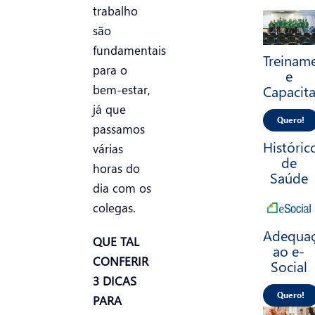
trabalho
são
fundamentais
Treinam
para o
e
Capacit
bem-estar,
já que
Quero!
passamos
Históric
várias
de
horas do
Saúde
dia com os
colegas.
Adequa
QUE TAL
ao e-
CONFERIR
Social
3 DICAS
Quero!
PARA