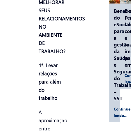
MELHORAR
SEUS
Benefíc
Ex
do
Pe
RELACIONAMENTOS
eSocial
C
NO
para
co
AMBIENTE
a
e
DE
gestão
su
da
im
TRABALHO?
Saúde
pa
e
em
1ª. Levar
Segura
relações
Con
do
para além
le
Trabal
do
–
trabalho
SST
Continue
A
lendo…
aproximação
entre