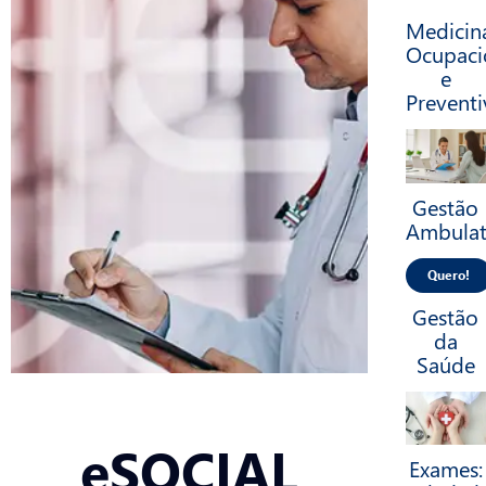
Medicin
Ocupaci
e
Preventi
Gestão
Ambulat
Quero!
Gestão
da
Saúde
eSOCIAL
Exames: