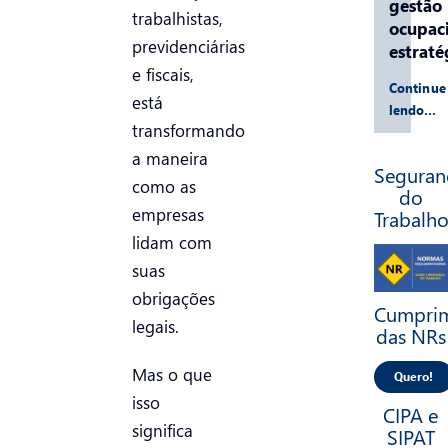
gestão
trabalhistas,
ocupac
previdenciárias
estraté
e fiscais,
Continue
está
lendo…
transformando
a maneira
Seguran
como as
do
empresas
Trabalh
lidam com
suas
obrigações
Cumpri
legais.
das NRs
Mas o que
Quero!
isso
CIPA e
significa
SIPAT