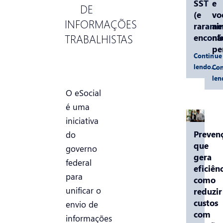
SST
e
DE
(e
vo
INFORMAÇÕES
rarame
ai
TRABALHISTAS
encontr
nã
pe
Continue
lendo…
Con
le
O eSocial
é uma
iniciativa
Preven
do
que
governo
gera
federal
eficiênc
para
como
unificar o
reduzir
custos
envio de
com
informações