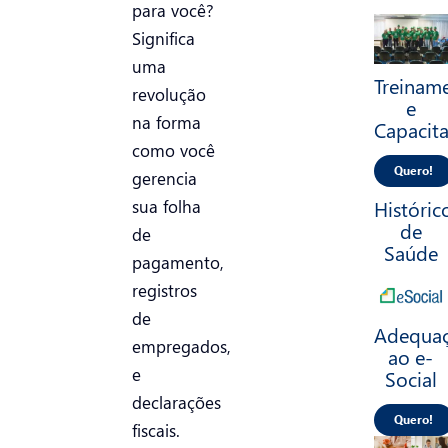
para você?
Significa
uma
Treinam
revolução
e
na forma
Capacit
como você
Quero!
gerencia
Históric
sua folha
de
de
Saúde
pagamento,
registros
de
Adequa
empregados,
ao e-
e
Social
declarações
Quero!
fiscais.