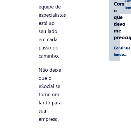
Con
Com
equipe de
le
o
especialistas
que
está ao
devo
me
seu lado
preocu
em cada
passo do
Continue
lendo…
caminho.
Não deixe
que o
eSocial se
torne um
fardo para
sua
empresa.