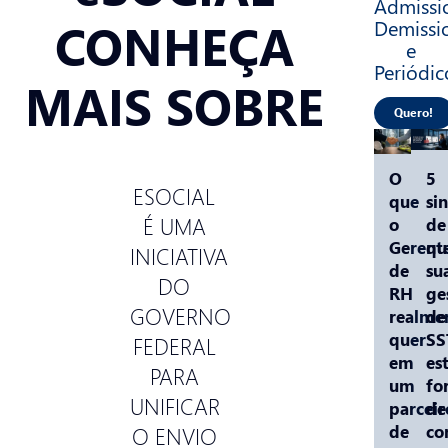
Admissio
CONHEÇA
Demissi
e
Periódic
MAIS SOBRE
Quero!
O
5
ESOCIAL
que
sin
É UMA
o
de
Gerent
qu
INICIATIVA
de
su
DO
RH
ge
GOVERNO
realme
de
quer
SS
FEDERAL
em
es
PARA
um
fo
UNIFICAR
parceir
de
de
co
O ENVIO