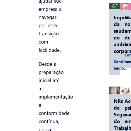
ajudar sua
empresa a
navegar
Import
Gr
da
no
por essa
saúde
am
transição
no
de
com
ambien
tr
facilidade.
corpora
Con
le
Continue
Desde a
lendo…
preparação
inicial até
a
implementação
NRs
Ac
e
de
ps
conformidade
Segura
na
do
em
contínua,
Trabalh
nossa