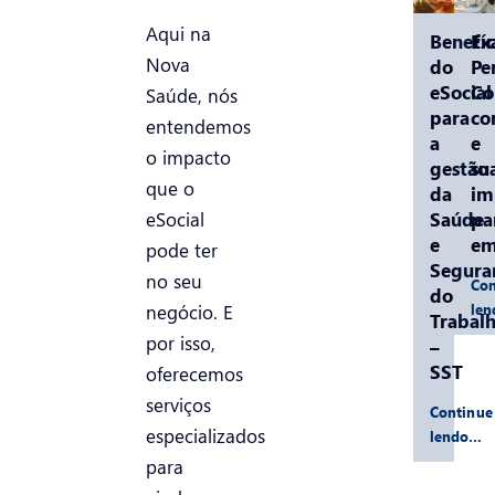
Aqui na
Benefíc
Ex
Nova
do
Pe
eSocial
C
Saúde, nós
para
co
entendemos
a
e
o impacto
gestão
su
que o
da
im
Saúde
pa
eSocial
e
em
pode ter
Segura
no seu
Con
do
le
negócio. E
Trabal
por isso,
–
SST
oferecemos
serviços
Continue
especializados
lendo…
para