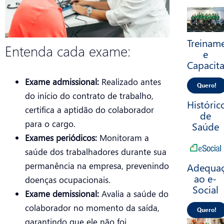
Treinam
Entenda cada exame:
e
Capacit
Exame admissional:
Realizado antes
Quero!
do início do contrato de trabalho,
Históric
certifica a aptidão do colaborador
de
para o cargo.
Saúde
Exames periódicos:
Monitoram a
saúde dos trabalhadores durante sua
permanência na empresa, prevenindo
Adequa
ao e-
doenças ocupacionais.
Social
Exame demissional:
Avalia a saúde do
colaborador no momento da saída,
Quero!
garantindo que ele não foi