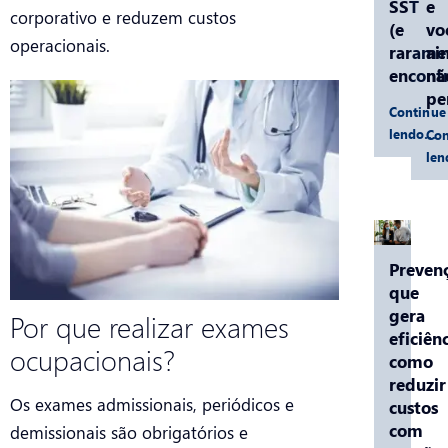
SST
e
corporativo e reduzem custos
(e
vo
operacionais.
rarame
ai
encontr
nã
pe
Continue
lendo…
Con
le
Preven
que
gera
Por que realizar exames
eficiênc
ocupacionais?
como
reduzir
Os exames admissionais, periódicos e
custos
com
demissionais são obrigatórios e