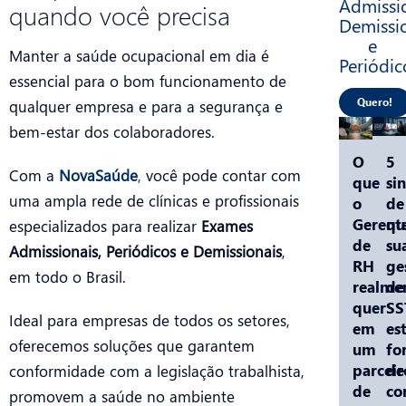
Admissio
quando você precisa
Demissi
e
Manter a saúde ocupacional em dia é
Periódic
essencial para o bom funcionamento de
Quero!
qualquer empresa e para a segurança e
bem-estar dos colaboradores.
O
5
Com a
NovaSaúde
,
você pode contar com
que
sin
uma ampla rede de clínicas e profissionais
o
de
Gerent
qu
especializados para realizar
Exames
de
su
Admissionais, Periódicos e Demissionais
,
RH
ge
em todo o Brasil.
realme
de
quer
SS
Ideal para empresas de todos os setores,
em
es
oferecemos soluções que garantem
um
fo
parceir
de
conformidade com a legislação trabalhista,
de
co
promovem a saúde no ambiente