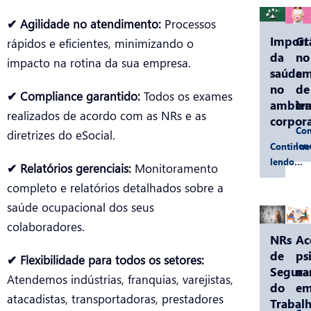
✔ Agilidade no atendimento:
Processos
Import
Gr
rápidos e eficientes, minimizando o
da
no
impacto na rotina da sua empresa.
saúde
am
no
de
✔ Compliance garantido:
Todos os exames
ambien
tr
realizados de acordo com as NRs e as
corpora
Con
diretrizes do eSocial.
le
Continue
lendo…
✔ Relatórios gerenciais:
Monitoramento
completo e relatórios detalhados sobre a
saúde ocupacional dos seus
colaboradores.
NRs
Ac
de
ps
✔ Flexibilidade para todos os setores:
Segura
na
Atendemos indústrias, franquias, varejistas,
do
em
atacadistas, transportadoras, prestadores
Trabalh