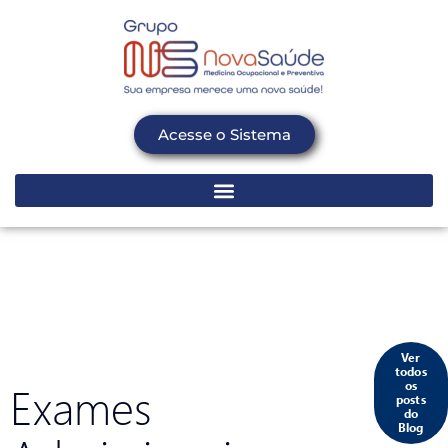
Acesse o Sistema
Ver
todos
Exames
os
posts
do
Blog