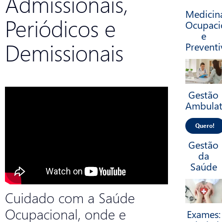
Admissionais,
Medicin
Periódicos e
Ocupaci
e
Demissionais
Preventi
Gestão
Ambulat
Quero!
Gestão
da
Saúde
Cuidado com a Saúde
Ocupacional, onde e
Exames: