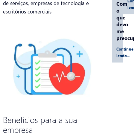
Con
de serviços, empresas de tecnologia e
Com
le
o
escritórios comerciais.
que
devo
me
preocu
Continue
lendo…
Benefícios para a sua
empresa