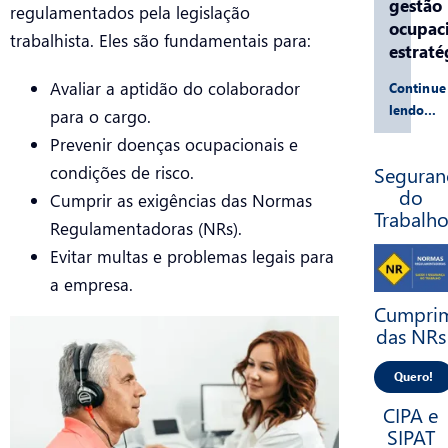
gestão
regulamentados pela legislação
ocupac
trabalhista. Eles são fundamentais para:
estraté
Avaliar a aptidão do colaborador
Continue
lendo…
para o cargo.
Prevenir doenças ocupacionais e
Seguran
condições de risco.
do
Cumprir as exigências das Normas
Trabalh
Regulamentadoras (NRs).
Evitar multas e problemas legais para
a empresa.
Cumpri
das NRs
Quero!
CIPA e
SIPAT