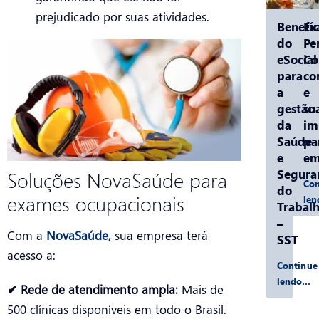
prejudicado por suas atividades.
Benefíc
Ex
do
Pe
eSocial
C
para
co
a
e
gestão
su
da
im
Saúde
pa
e
em
Segura
Soluções NovaSaúde para
Con
do
exames ocupacionais
le
Trabal
–
Com a
NovaSaúde,
sua empresa terá
SST
acesso a:
Continue
lendo…
✔ Rede de atendimento ampla:
Mais de
500 clínicas disponíveis em todo o Brasil.