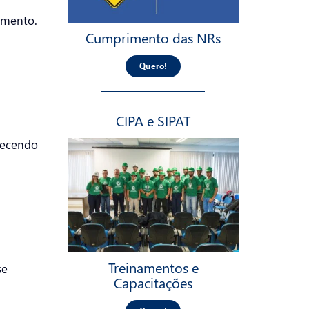
amento.
Cumprimento das NRs
Quero!
CIPA e SIPAT
recendo
Treinamentos e
se
Capacitações