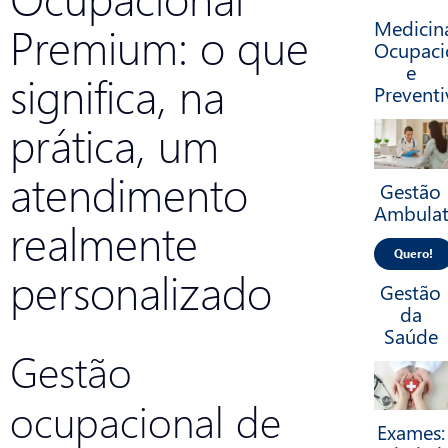
Medicin
Premium: o que
Ocupaci
e
significa, na
Preventi
prática, um
atendimento
Gestão
Ambulat
realmente
Quero!
personalizado
Gestão
da
Saúde
Gestão
ocupacional de
Exames: