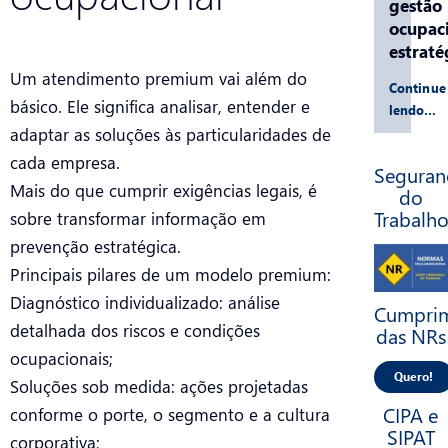
gestão
ocupac
estraté
Um atendimento premium vai além do
Continue
básico. Ele significa analisar, entender e
lendo…
adaptar as soluções às particularidades de
cada empresa.
Seguran
Mais do que cumprir exigências legais, é
do
Trabalh
sobre transformar informação em
prevenção estratégica.
Principais pilares de um modelo premium:
Diagnóstico individualizado: análise
Cumpri
detalhada dos riscos e condições
das NRs
ocupacionais;
Quero!
Soluções sob medida: ações projetadas
CIPA e
conforme o porte, o segmento e a cultura
SIPAT
corporativa;