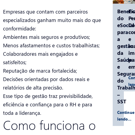
Benefíc
Ex
Empresas que contam com parceiros
do
Pe
especializados ganham muito mais do que
eSocial
C
conformidade:
para
co
Ambientes mais seguros e produtivos;
a
e
Menos afastamentos e custos trabalhistas;
gestão
su
da
im
Colaboradores mais engajados e
Saúde
pa
satisfeitos;
e
em
Reputação de marca fortalecida;
Segura
Con
Decisões orientadas por dados reais e
do
le
Trabal
relatórios de alta precisão.
–
Esse tipo de gestão traz previsibilidade,
SST
eficiência e confiança para o RH e para
toda a liderança.
Continue
Como funciona o
lendo…