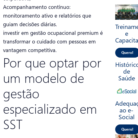
Acompanhamento contínuo:
monitoramento ativo e relatórios que
guiam decisões diárias.
Treinam
e
investir em gestão ocupacional premium é
Capacit
transformar o cuidado com pessoas em
vantagem competitiva.
Quero!
Por que optar por
Históric
de
um modelo de
Saúde
gestão
Adequa
especializado em
ao e-
Social
SST
Quero!