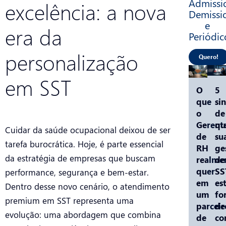
Admissio
excelência: a nova
Demissi
e
era da
Periódic
personalização
Quero!
em SST
O
5
que
sin
o
de
Gerent
qu
Cuidar da saúde ocupacional deixou de ser
de
su
tarefa burocrática. Hoje, é parte essencial
RH
ge
da estratégia de empresas que buscam
realme
de
quer
SS
performance, segurança e bem-estar.
em
es
Dentro desse novo cenário, o atendimento
um
fo
premium em SST representa uma
parceir
de
evolução: uma abordagem que combina
de
co