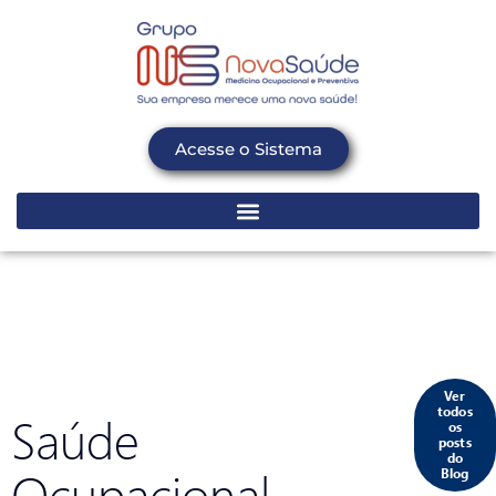
Acesse o Sistema
Ver
todos
Saúde
os
posts
do
Ocupacional
Blog