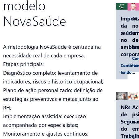
modelo
NovaSaúde
Import
Gr
da
no
saúde
am
no
de
A metodologia NovaSaúde é centrada na
ambien
tr
corpora
necessidade real de cada empresa.
Con
Etapas principais:
le
Continue
Diagnóstico completo: levantamento de
lendo…
indicadores, riscos e histórico ocupacional;
Plano de ação personalizado: definição de
estratégias preventivas e metas junto ao
NRs
Ac
RH;
de
ps
Implementação assistida: execução
Segura
na
acompanhada por especialistas;
do
em
Monitoramento e ajustes contínuos:
Trabalh