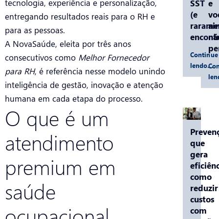
tecnologia, experiência e personalização,
SST
e
(e
vo
entregando resultados reais para o RH e
rarame
ai
para as pessoas.
encontr
nã
A NovaSaúde, eleita por três anos
pe
Continue
consecutivos como
Melhor Fornecedor
lendo…
Con
para RH
, é referência nesse modelo unindo
le
inteligência de gestão, inovação e atenção
humana em cada etapa do processo.
O que é um
Preven
atendimento
que
gera
premium em
eficiênc
como
saúde
reduzir
custos
ocupacional
com